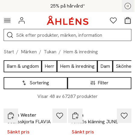
Hoppa till navigationsmenyn
Hoppa till innehåll
Hoppa till sidfot
För medlemmar - Shoppa nu
25% på hårvård*
Logga in
Favoriter
Var
Sök
Start
/
Märken
/
Tukan
/
Hem & inredning
Hoppa till produktsidan
Barn & ungdom
Herr
Hem & inredning
Dam
Skönhet
Hoppa till produktsidan
Lista över produkter
Sortering
Filter
Visar 48 av 67287 produkter
-40%
-40%
Carin Wester
Wera
Jeansskjorta FLAVIA
Ärmlös klänning JUNE
Sänkt pris
Sänkt pris