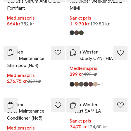
Genesis Serum Anti Chute
Hopvikbar weekendväska
Fortifiant
MIMI
Medlemspris
Sänkt pris
Lägsta pris 30 dagar
Lägsta pris 30 dag
564 kr
752 kr
119,70 kr
199,50 kr
Produkten finns i färgerna:
Black
Brown
Dk Khaki
,
,
,
-25%
-40%
Olaplex
Carin Wester
Bond Maintenance
Crossbody CYNTHIA
Shampoo (No4)
Medlemspris
Lägsta pris 30 dagar
299 kr
499 kr
Medlemspris
Lägsta pris 30 dagar
276,75 kr
369 kr
till
+1
Produkten finns i färgerna:
Black
Beige Faux Suede
Dk brown Plain
Brown Croco
Burgundy
Beige
,
,
,
,
,
,
-25%
-40%
Olaplex
Carin Wester
Bond Maintenance
T-shirt SAMILA
Conditioner (No5)
Sänkt pris
Lägsta pris 30 dagar
74,70 kr
124,50 kr
Medlemspris