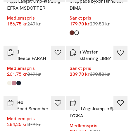
Pippi Långstrump-klänning
Croppade byxor i linnemix
EFRAIMSDOTTER
DIMA
Medlemspris
Sänkt pris
Lägsta pris 30 dagar
Lägsta pris 30 dag
186,75 kr
249 kr
179,70 kr
299,50 kr
Produkten finns i färgerna:
Rust
Natural
,
,
-25%
-40%
RIKIKI
Carin Wester
Set i fleece FARAH
Jeansklänning LIBBY
Medlemspris
Sänkt pris
Lägsta pris 30 dagar
Lägsta pris 30 dag
261,75 kr
349 kr
239,70 kr
399,50 kr
Produkten finns i färgerna:
Berry
Heart
Bear
,
,
,
-25%
-25%
Olaplex
PIPPI
No6 Bond Smoother
Pippi Långstrump-tröja
LYCKA
Medlemspris
Lägsta pris 30 dagar
284,25 kr
379 kr
Medlemspris