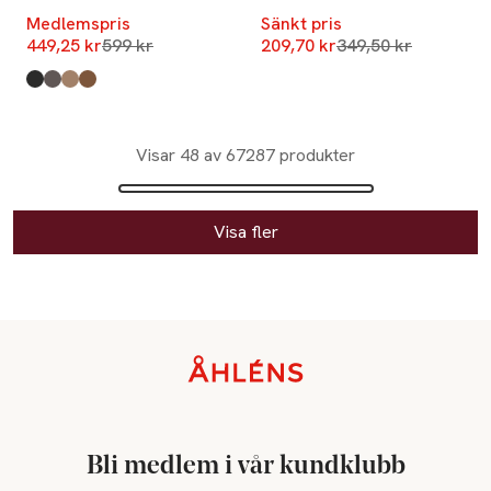
Medlemspris
Sänkt pris
Lägsta pris 30 dagar
Lägsta pris 30 dag
449,25 kr
599 kr
209,70 kr
349,50 kr
Produkten finns i färgerna:
Black
Dk Brown
Suede Beige
Cognac
,
,
,
,
Visar 48 av 67287 produkter
Visa fler
Sidfot
Bli medlem i vår kundklubb