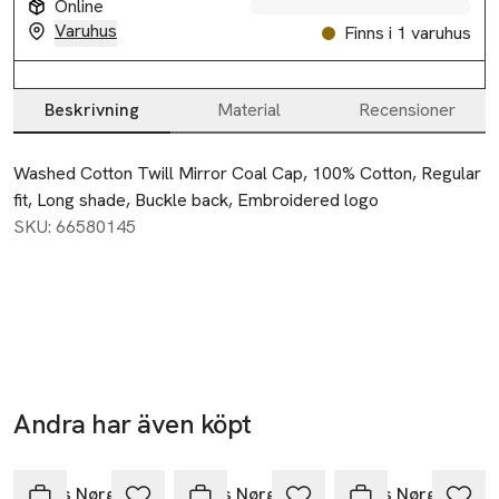
Online
Varuhus
Finns i 1 varuhus
Beskrivning
Material
Recensioner
Beskrivning
Washed Cotton Twill Mirror Coal Cap, 100% Cotton, Regular 
fit, Long shade, Buckle back, Embroidered logo
SKU: 66580145
Andra har även köpt
50% vid köp
över 200kr
Nyhet
Hoppa över bildspelet
Mads Nørgaard
Mads Nørgaard
Mads Nørgaard