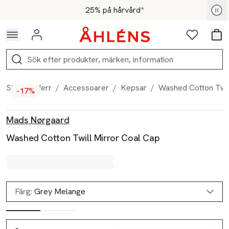
Hoppa till navigationsmenyn
Hoppa till innehåll
Hoppa till sidfot
För medlemmar - Shoppa nu
25% på hårvård*
Logga in
Favoriter
Var
Sök
Start
/
Herr
/
Accessoarer
/
Kepsar
/
Washed Cotton Twil
-17%
Produktbilder
Hoppa över bildspelet
Produktinformation
Mads Nørgaard
Washed Cotton Twill Mirror Coal Cap
Färg:
Grey Melange