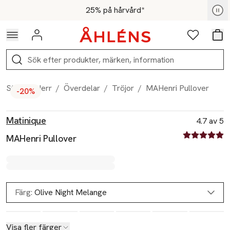
Hoppa till navigationsmenyn
Hoppa till innehåll
Hoppa till sidfot
För medlemmar - Shoppa nu
25% på hårvård*
Logga in
Favoriter
Var
Sök
Start
/
Herr
/
Överdelar
/
Tröjor
/
MAHenri Pullover
-20%
Produktbilder
Hoppa över bildspelet
Produktinformation
Matinique
4.7 av 5
4.7 av fem st
MAHenri Pullover
Färg:
Olive Night Melange
Visa fler färger