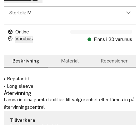
Storlek:
M
Online
Varuhus
Finns i 23 varuhus
Beskrivning
Material
Recensioner
Beskrivning
• Regular fit

• Long sleeve
Återvinning
Lämna in dina gamla textilier till välgörenhet eller lämna in på
återvinningscentral
Tillverkare
DK Company Cph A/S
Kanonbådsvej 10