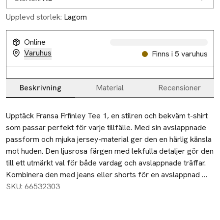
Upplevd storlek:
Lagom
Online
Varuhus
Finns i 5 varuhus
Beskrivning
Material
Recensioner
Beskrivning
Upptäck Fransa Frfinley Tee 1, en stilren och bekväm t-shirt 
som passar perfekt för varje tillfälle. Med sin avslappnade 
passform och mjuka jersey-material ger den en härlig känsla 
mot huden. Den ljusrosa färgen med lekfulla detaljer gör den 
till ett utmärkt val för både vardag och avslappnade träffar. 
Kombinera den med jeans eller shorts för en avslappnad 
look. Gör din garderob komplett med denna mångsidiga t-
SKU: 66532303
shirt!