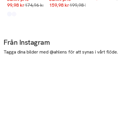
Lägsta pris 30 dagar
Lägsta pris 30 dagar
99,98 kr
174,96 kr
159,98 kr
199,98 kr
Produkten finns i färgerna:
Country Air Flower
Savannah Tann Flower
,
,
Från Instagram
Tagga dina bilder med @ahlens för att synas i vårt flöde.