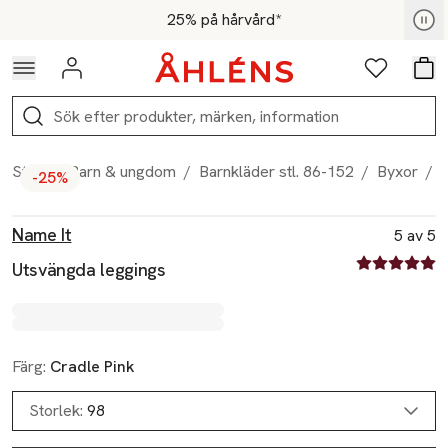
Hoppa till navigationsmenyn
Hoppa till innehåll
Hoppa till sidfot
För medlemmar - Shoppa nu
25% på hårvård*
Logga in
Favoriter
Var
Sök
Start
/
Barn & ungdom
/
Barnkläder stl. 86-152
/
Byxor
/
-25%
Produktbilder
Hoppa över bildspelet
Produktinformation
Name It
5 av 5
5 av fem stjä
Utsvängda leggings
Färg:
Cradle Pink
Storlek:
98