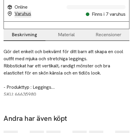
Online
Varuhus
Finns i 7 varuhus
Beskrivning
Material
Recensioner
Beskrivning
Gör det enkelt och bekvämt för ditt barn att skapa en cool 
outfit med mjuka och stretchiga leggings.

Ribbstickat har ett vertikalt, randigt mönster och bra 
elasticitet för en skön känsla och en tidlös look.

- Produkttyp : Leggings

- Detaljer : Rosettdetalj

SKU: 66635980
- Passform : Utsvängd passform
Andra har även köpt
-25%
-25%
-25%
Hoppa över bildspelet