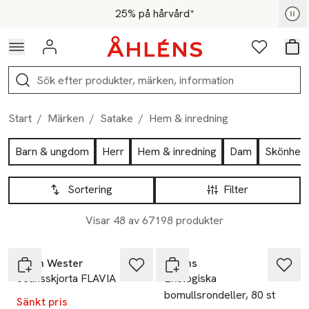
Hoppa till navigationsmenyn
Hoppa till innehåll
Hoppa till sidfot
För medlemmar - Shoppa nu
25% på hårvård*
Logga in
Favoriter
Var
Sök
Start
/
Märken
/
Satake
/
Hem & inredning
Hoppa till produktsidan
Barn & ungdom
Herr
Hem & inredning
Dam
Skönhet
Hoppa till produktsidan
Lista över produkter
Sortering
Filter
Visar 48 av 67198 produkter
-40%
Ta 2 betala 35:-
Carin Wester
Åhléns
Jeansskjorta FLAVIA
Ekologiska
bomullsrondeller, 80 st
Sänkt pris