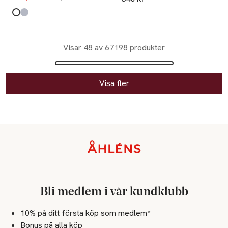
Produkten finns i färgerna:
Beige Stripe
Blue Stripe
,
,
Visar 48 av 67198 produkter
Visa fler
Sidfot
Bli medlem i vår kundklubb
10% på ditt första köp som medlem*
Bonus på alla köp