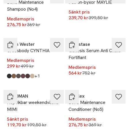
Bond Maintenance
Pull on-byxor MAYLIE
Shampoo (No4)
Sänkt pris
Lägsta pris 30 dag
239,70 kr
399,50 kr
Medlemspris
Lägsta pris 30 dagar
276,75 kr
369 kr
-40%
-25%
Carin Wester
Kérastase
Crossbody CYNTHIA
Genesis Serum Anti Chute
Fortifiant
Medlemspris
Lägsta pris 30 dagar
299 kr
499 kr
Medlemspris
Lägsta pris 30 dagar
564 kr
752 kr
till
+1
Produkten finns i färgerna:
Black
Beige Faux Suede
Dk brown Plain
Burgundy
Brown Croco
Beige
,
,
,
,
,
,
-40%
-25%
Å WOMAN
Olaplex
Hopvikbar weekendväska
Bond Maintenance
MIMI
Conditioner (No5)
Sänkt pris
Medlemspris
Lägsta pris 30 dagar
Lägsta pris 30 dag
119,70 kr
199,50 kr
276,75 kr
369 kr