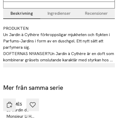
Beskrivning
Ingredienser
Recensioner
Beskrivning
PRODUKTEN

Un Jardin à Cythère förkroppsligar mjukheten och flykten i 
Parfums-Jardins i form av en duschgel. Ett nytt sätt att 
parfymera sig. 

DOFTERNAS NYANSER?Un Jardin à Cythère är en doft som 
kombinerar gräsets omslutande karaktär med styrkan hos 
olivträ och mildheten hos färsk pistage.

Tillverkare
FÖREMÅLET

Hermès
Flaskans rätlinjiga siluett väcks till liv med en lysande gul, 
symbolisk för Un Jardin à Cythère eau de toilette, och med 
23
Mer från samma serie
två signaturdetaljer: H-liknande avtryck på basen och 
rue Boissy d’Anglas
Hoppa över bildspelet
sadelspik graverad på pumpen.

75008 Paris
ETIK

HERMÈS
France
Le Jardin de
Flaskan är gjord av återvinningsbart glas. Med påfyllningen 
anna-lena.sich@hermes.com
Monsieur Li Hair
E-post
till Un Jardin à Cythère duschgel för kropp och hår kan du 