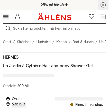
Hoppa till navigationsmenyn
Hoppa till innehåll
Hoppa till sidfot
För medlemmar - Shoppa nu
25% på hårvård*
Logga in
Favoriter
Var
Sök
Start
/
Skönhet
/
Hudvård
/
Kropp
/
Bad & dusch
/
Un Ja
Produktbilder
Hoppa över bildspelet
Produktinformation
HERMÈS
Un Jardin à Cythère Hair and body Shower Gel
Storlek:
200 ML
Online
Varuhus
Finns i 1 varuhus