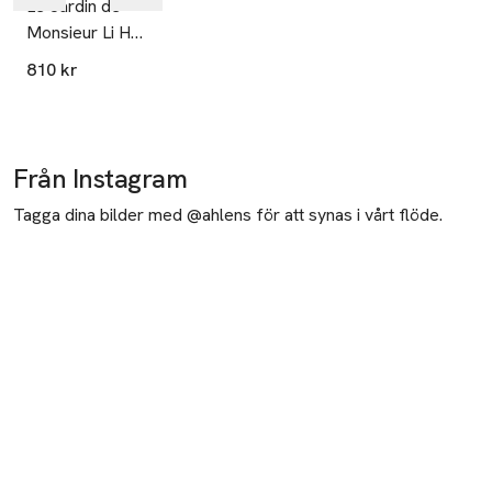
Le Jardin de
Monsieur Li Hair
and body
810 kr
Shower Gel
Från Instagram
Tagga dina bilder med @ahlens för att synas i vårt flöde.