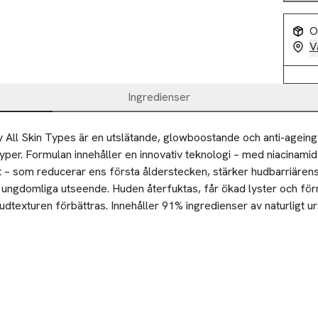
O
V
Ingredienser
y All Skin Types är en utslätande, glowboostande och anti-agein
yper. Formulan innehåller en innovativ teknologi – med niacinamid
 – som reducerar ens första ålderstecken, stärker hudbarriärens 
ungdomliga utseende. Huden återfuktas, får ökad lyster och förn
dtexturen förbättras. Innehåller 91% ingredienser av naturligt ur
 hud och finare hudtextur

ord hud varje morgon, applicera med tryck för att främja en drä
n och ger förnyad energi

. På kvällen rekommenderar vi att du använder Multi-Active-natt
essrelaterat åldrande

llända hudvårdsrutinen.
dtyper, från 30 år
