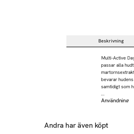
Beskrivning
Beskrivning
Multi-Active Da
passar alla hudt
martornsextrakt
bevarar hudens 
samtidigt som hu
Användning
• Ger en slätare
Använd på rengj
• Boostar lyster
och ökad lyster
• Motverkar str
serie för att fu
• Passar alla hu
Andra har även köpt
SKU: 65990953