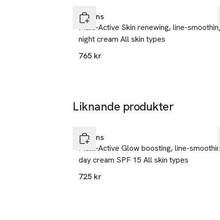
Hoppa över bildspelet
När huden utsätt
Clarins
motståndskraft –
Multi-Active Skin renewing, line-smoothin
sammansättning 
night cream All skin types
martornsextrakt,
Tistelextrakt h
765 kr
hjälper till att
Anti-Pollution C
93%* av kvinnor
Liknande produkter
91%* av kvinnorn
Hoppa över bildspelet
Tecken på trött
kombinerades.**
Clarins
*Konsumenttest,
Multi-Active Glow boosting, line-smoothi
**Självutvärder
day cream SPF 15 All skin types
Active Night All
725 kr