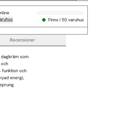
nline
aruhus
Finns i 50 varuhus
Recensioner
g dagkräm som 
 och 
funktion och 
yad energi, 
sprung.

nerande effekt
krämen i samma
Ta 2 betala 35:-