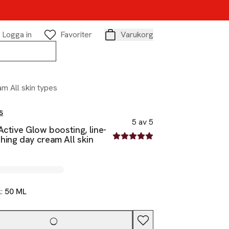
Logga in
Favoriter
Varukorg
Varukorg
m All skin types
s
5 av 5
Active Glow boosting, line-
5 av fem stjärnor
hing day cream All skin
k:
50 ML