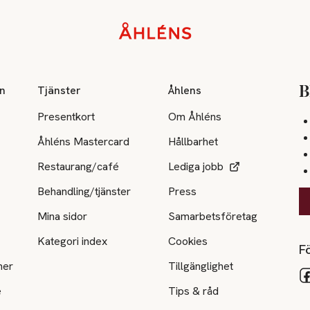
on
Tjänster
Åhlens
B
Presentkort
Om Åhléns
Åhléns Mastercard
Hållbarhet
Restaurang/café
Lediga jobb
Behandling/tjänster
Press
Mina sidor
Samarbetsföretag
Kategori index
Cookies
Fö
ner
Tillgänglighet
e
Tips & råd