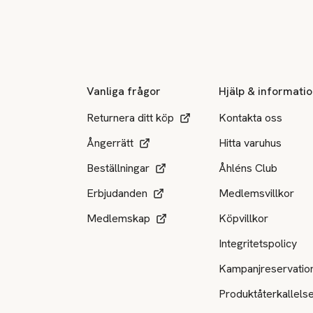
Sidfot
Vanliga frågor
Hjälp & informati
Returnera ditt köp
Kontakta oss
Ångerrätt
Hitta varuhus
Beställningar
Åhléns Club
Erbjudanden
Medlemsvillkor
Medlemskap
Köpvillkor
Integritetspolicy
Kampanjreservatio
Produktåterkallels
Tillgängliga betalsätt