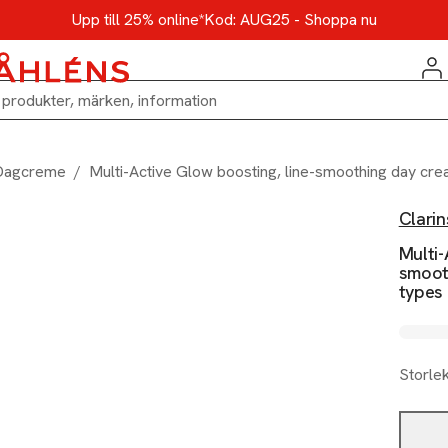
Upp till 25% online*
Kod: AUG25 - Shoppa nu
Dagcreme
/
Multi-Active Glow boosting, line-smoothing day crea
Clarin
Multi-
smoot
types
Storle