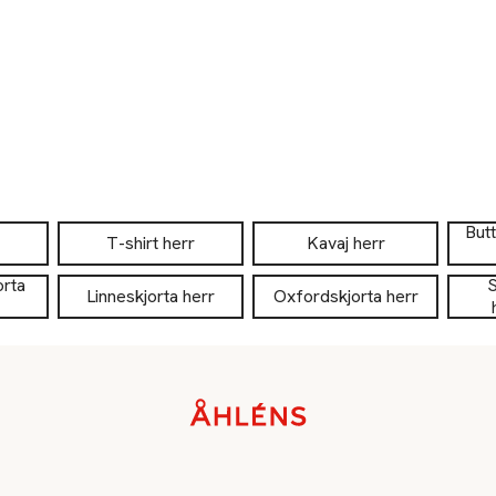
But
T-shirt herr
Kavaj herr
orta
S
Linneskjorta herr
Oxfordskjorta herr