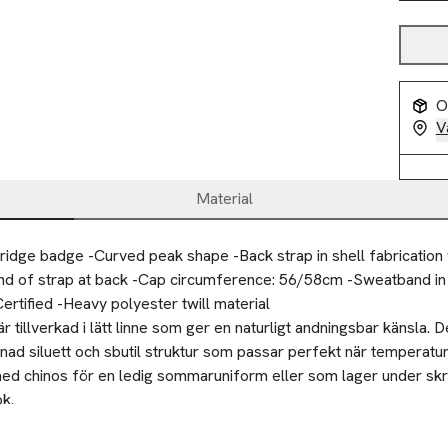
O
V
Material
ridge badge -Curved peak shape -Back strap in shell fabrication w
nd of strap at back -Cap circumference: 56/58cm -Sweatband in 
Certified -Heavy polyester twill material
r tillverkad i lätt linne som ger en naturligt andningsbar känsla. D
ad siluett och sbutil struktur som passar perfekt när temperature
ed chinos för en ledig sommaruniform eller som lager under skrä
ok.
torlek M