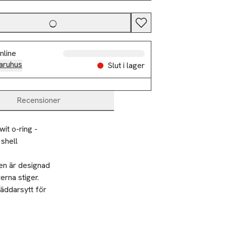
nline
aruhus
Slut i lager
Recensioner
it o-ring -
shell
en är designad 
rna stiger. 
ddarsytt för 