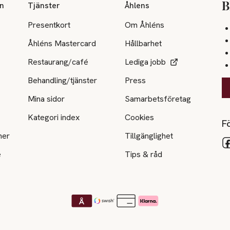
on
Tjänster
Åhlens
B
Presentkort
Om Åhléns
Åhléns Mastercard
Hållbarhet
Restaurang/café
Lediga jobb
Behandling/tjänster
Press
Mina sidor
Samarbetsföretag
Kategori index
Cookies
Fö
ner
Tillgänglighet
e
Tips & råd