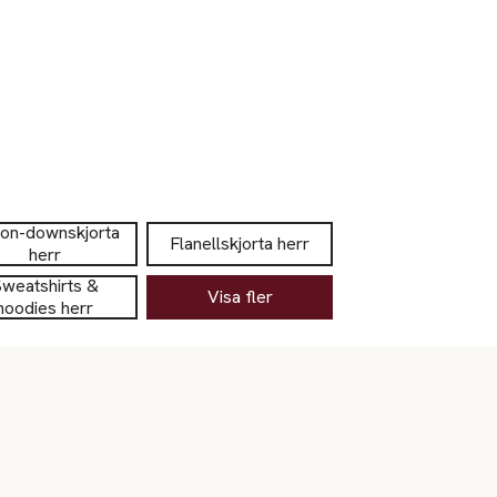
ton-downskjorta
Flanellskjorta herr
herr
weatshirts &
Visa fler
hoodies herr