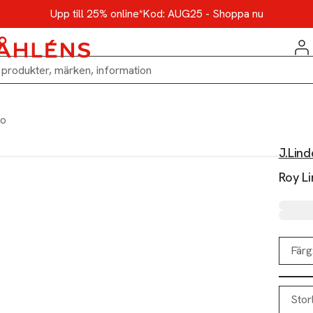
Upp till 25% online*
Kod: AUG25 - Shoppa nu
lo
J.Lin
Roy Li
Färg
Stor