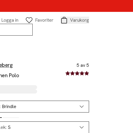
Logga in
Favoriter
Varukorg
Varukorg
deberg
5 av 5
5 av fem stjärnor
nen Polo
:
Brindle
lek:
S