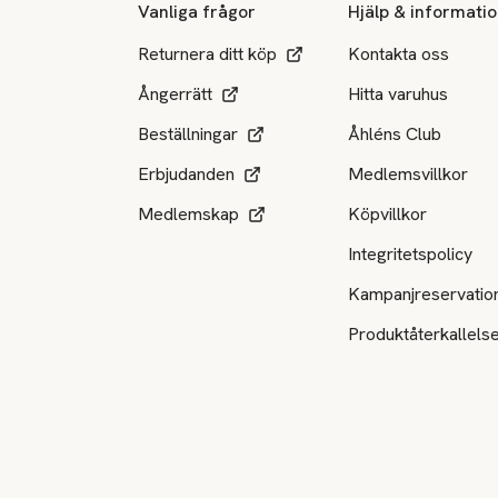
Vanliga frågor
Hjälp & informati
Returnera ditt köp
Kontakta oss
Ångerrätt
Hitta varuhus
Beställningar
Åhléns Club
Erbjudanden
Medlemsvillkor
Medlemskap
Köpvillkor
Integritetspolicy
Kampanjreservatio
Produktåterkallels
Tillgängliga betalsätt