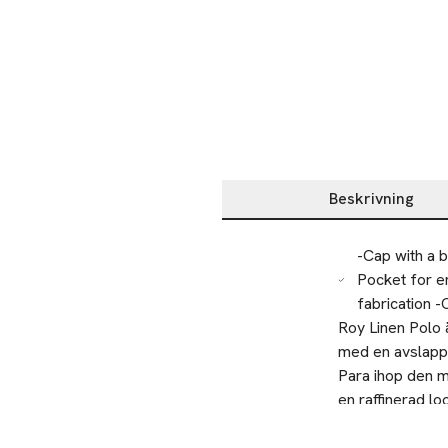
Beskrivning
Beskrivning
-Cap with a b
Pocket for e
fabrication -
Roy Linen Polo ä
med en avslappn
Para ihop den m
en raffinerad lo
Modellen bär s