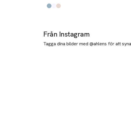
Produkten finns i färgerna:
Forget-me-not
White
Moonbeam
,
,
,
Från Instagram
Tagga dina bilder med @ahlens för att synas