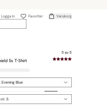
Logga in
Favoriter
Varukorg
Varukorg
5 av 5
5 av fem stjärnor
ield Ss T-Shirt
:
Evening Blue
lek:
S