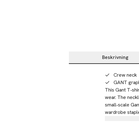
Beskrivning
Beskrivning
Crew neck
GANT graph
This Gant T‑shi
wear. The neckli
small‑scale Gant
wardrobe stapl
Tillverkare
GANT AB