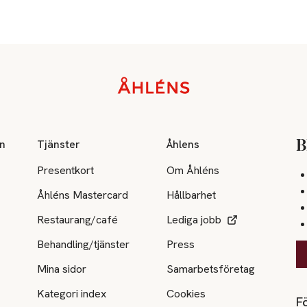
on
Tjänster
Åhlens
B
Presentkort
Om Åhléns
Åhléns Mastercard
Hållbarhet
Restaurang/café
Lediga jobb
Behandling/tjänster
Press
Mina sidor
Samarbetsföretag
Kategori index
Cookies
Fö