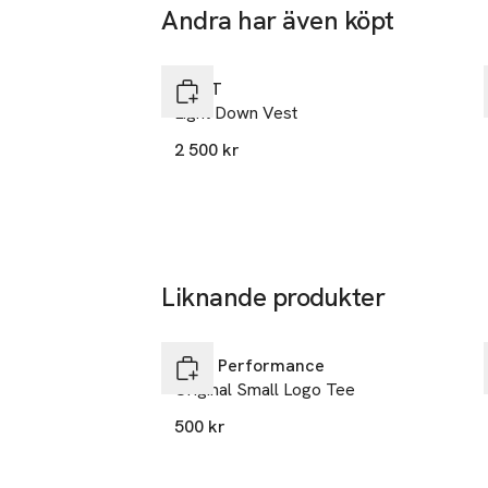
Frihamnsgat
Andra har även köpt
115 56 Stoc
Hoppa över bildspelet
Sweden
GANT
info@gant.c
Light Down Vest
E-post
Mobilnumme
2 500 kr
SKU: 66204545
Liknande produkter
Nyhet
Hoppa över bildspelet
Peak Performance
Original Small Logo Tee
500 kr