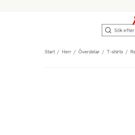
Hoppa till produktnavigation
Hoppa till innehåll
Hoppa till sidfot
Sök
Start
/
Herr
/
Överdelar
/
T-shirts
/
Re
Produktbilder
Hoppa över bildspelet
Produktinformation