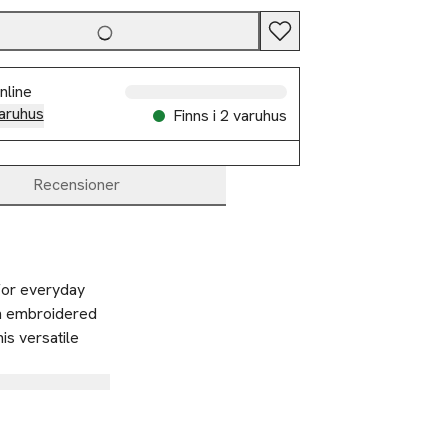
nline
aruhus
Finns i 2 varuhus
Recensioner
for everyday 
An embroidered 
s versatile 