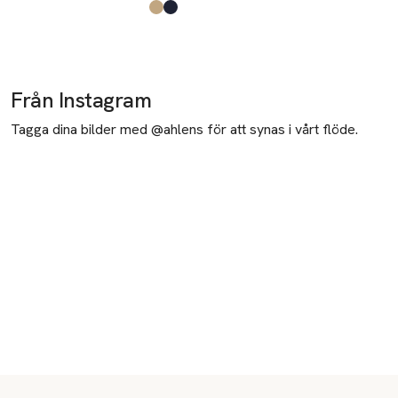
Produkten finns i fä
Sand
Dk Blue
Dk Army
White
Dk Coral
Dusty Blue
,
,
,
,
,
,
Produkten finns i färgerna:
Sand
Navy
,
,
Från Instagram
Tagga dina bilder med @ahlens för att synas i vårt flöde.