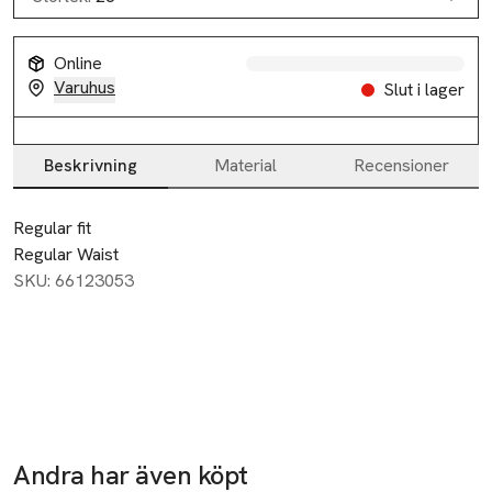
Online
Varuhus
Slut i lager
Beskrivning
Material
Recensioner
Beskrivning
Regular fit

Regular Waist
SKU: 66123053
-29%
Andra har även köpt
Ta 2 betala 1