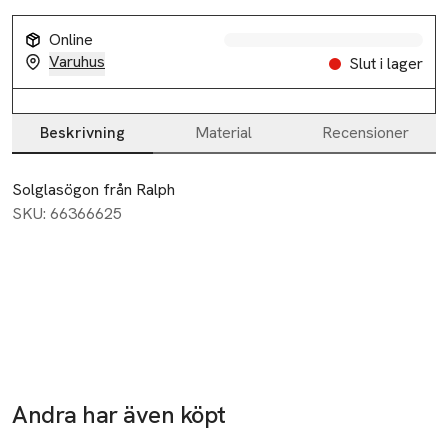
Online
Varuhus
Slut i lager
Beskrivning
Material
Recensioner
Beskrivning
Solglasögon från Ralph
SKU: 66366625
Andra har även köpt
Ta 2 betala
-40%
-25%
35:-
Hoppa över bildspelet