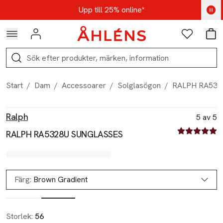
Hoppa till navigationsmenyn
Hoppa till innehåll
Hoppa till sidfot
Kod: AUG25 - Shoppa nu
Upp till 25% online*
Logga in
Favoriter
Var
Sök
Start
/
Dam
/
Accessoarer
/
Solglasögon
/
RALPH RA53
Produktbilder
Hoppa över bildspelet
Produktinformation
Ralph
5 av 5
5 av fem stjä
RALPH RA5328U SUNGLASSES
Färg:
Brown Gradient
Storlek:
56