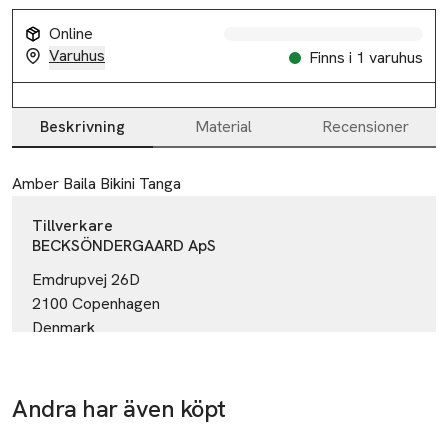
Online
Varuhus
Finns i 1 varuhus
Beskrivning
Material
Recensioner
Beskrivning
Amber Baila Bikini Tanga
Tillverkare
BECKSÖNDERGAARD ApS
Emdrupvej 26D
2100 Copenhagen
Denmark
email@becksondergaard.com
E-post
Mobilnummer
Andra har även köpt
SKU: 66601040
Hoppa över bildspelet