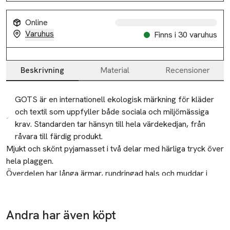
Online
Varuhus
Finns i 30 varuhus
Slut i lager
Slut i lager
Beskrivning
Material
Recensioner
Slut i lager
Beskrivning
GOTS är en internationell ekologisk märkning för kläder
och textil som uppfyller både sociala och miljömässiga
krav. Standarden tar hänsyn till hela värdekedjan, från
råvara till färdig produkt.
Mjukt och skönt pyjamasset i två delar med härliga tryck över 
hela plaggen.

Överdelen har långa ärmar, rundringad hals och muddar i 
ärmsluten.

Byxorna är förstärkta med resår i midjan och har matchande 
Återvinning
muddar i bensluten.

Andra har även köpt
Lämna gamla textilier till välgörenhet eller