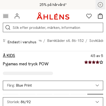
Hoppa till navigationsmenyn
Hoppa till innehåll
Hoppa till sidfot
För medlemmar - Shoppa nu
25% på hårvård*
Logga in
Favoriter
Var
Sök
Start
/
Barn & ungdom
/
Barnkläder stl. 86-152
/
Sovkläder
Endast i varuhus
Produktbilder
Hoppa över bildspelet
Produktinformation
Å KIDS
4.5 av 5
4.5 av fem st
Pyjamas med tryck POW
Färg:
Blue Print
Slut i lager
Storlek:
86/92
Slut i lager