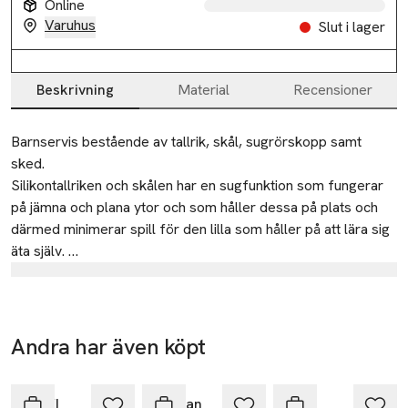
Online
Slut i lager
Varuhus
Slut i lager
Slut i lager
Beskrivning
Material
Recensioner
Beskrivning
Barnservis bestående av tallrik, skål, sugrörskopp samt 
sked. 

Silikontallriken och skålen har en sugfunktion som fungerar 
på jämna och plana ytor och som håller dessa på plats och 
därmed minimerar spill för den lilla som håller på att lära sig 
äta själv. 

Barnservisen är gjord utav livsmedelsgodkänd silikon som 
Tillverkare
klarar höga temperaturer och kan användas i såväl 
Jack o Juno AB
mikrovågsugn som diskmaskin. Oftast räcker det dock att 
bara torka av servicen med lite hett vatten.

BOX 24026
Andra har även köpt
104 50 Stockholm
-25%
-20%
-20%
Hoppa över bildspelet
• Livsmedelsgodkänd silikon i LFGB-standard

SWEDEN
• Fri från plaster och giftiga material såsom BPA och ftalater

RIKIKI
Klippan
PIPPI