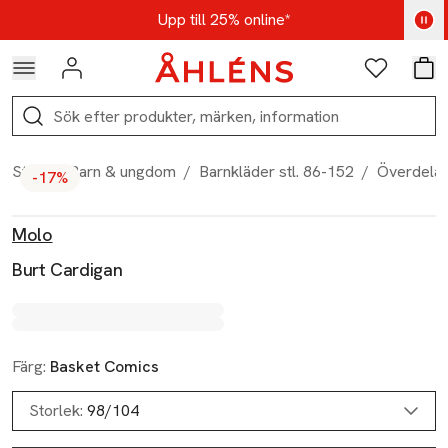
Hoppa till navigationsmenyn
Hoppa till innehåll
Hoppa till sidfot
Kod: AUG25 - Shoppa nu
Upp till 25% online*
Logga in
Favoriter
Var
Sök
Start
/
Barn & ungdom
/
Barnkläder stl. 86-152
/
Överdelar
-17%
Produktbilder
Hoppa över bildspelet
Produktinformation
Molo
Burt Cardigan
Färg:
Basket Comics
Storlek:
98/104