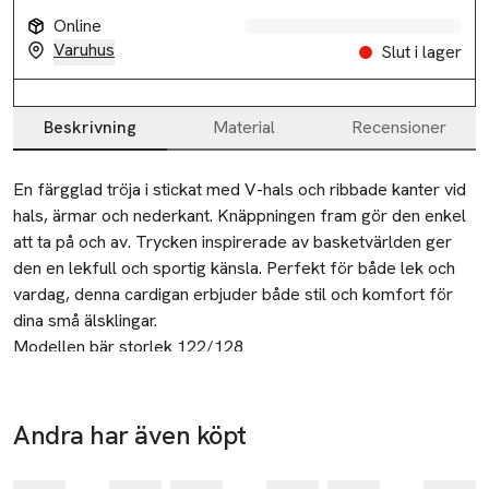
Online
Varuhus
Slut i lager
Beskrivning
Material
Recensioner
Beskrivning
En färgglad tröja i stickat med V-hals och ribbade kanter vid 
hals, ärmar och nederkant. Knäppningen fram gör den enkel 
att ta på och av. Trycken inspirerade av basketvärlden ger 
den en lekfull och sportig känsla. Perfekt för både lek och 
vardag, denna cardigan erbjuder både stil och komfort för 
dina små älsklingar.
Modellen bär storlek 122/128
Tillverkare
MOLO
-25%
Andra har även köpt
Rentemestervej 49B
-17%
-25%
Nyhet
Hoppa över bildspelet
2400 Copenhagen