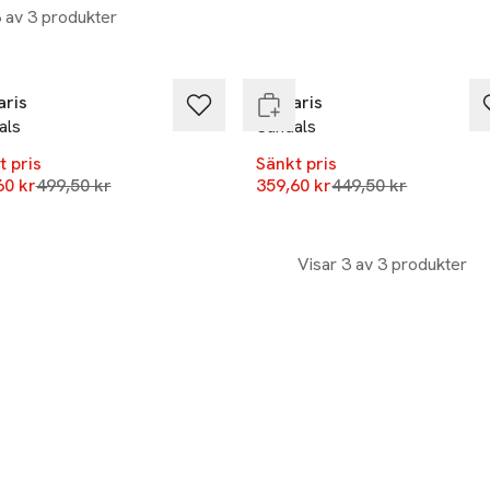
3 av 3 produkter
%
-20%
 i lager
Endast i varuhus
ris
Tamaris
als
Sandals
t pris
Sänkt pris
Lägsta pris 30 dagar
Lägsta pris 30 daga
60 kr
499,50 kr
359,60 kr
449,50 kr
Visar 3 av 3 produkter