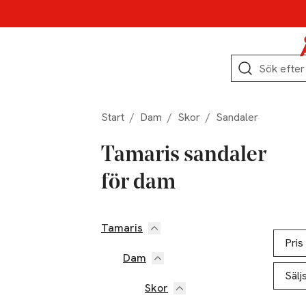
Hoppa till produktnavigation
Hoppa till innehåll
Hoppa till sidfot
Sök
Start
/
Dam
/
Skor
/
Sandaler
Tamaris sandaler
för dam
Tamaris
Hoppa till produktsidan
Hoppa t
Lista ö
Pris
Dam
Sälj
Skor