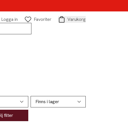
Logga in
Favoriter
Varukorg
Varukorg
Finns i lager
j filter