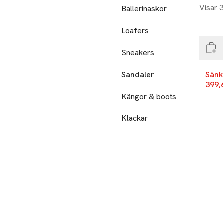
Visar 
Ballerinaskor
-20
Slut
Loafers
Tama
Sneakers
Sand
Sandaler
Sänk
399,
Kängor & boots
Klackar