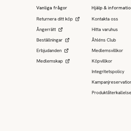
Vanliga frågor
Hjälp & informati
Returnera ditt köp
Kontakta oss
Ångerrätt
Hitta varuhus
Beställningar
Åhléns Club
Erbjudanden
Medlemsvillkor
Medlemskap
Köpvillkor
Integritetspolicy
Kampanjreservatio
Produktåterkallels
Tillgängliga betalsätt