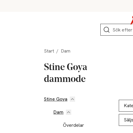
Hoppa till produktnavigation
Hoppa till innehåll
Hoppa till sidfot
Sök
Start
/
Dam
Stine Goya
dammode
Stine Goya
Hoppa till produktsidan
Hoppa t
Lista ö
Kate
Dam
Sälj
Överdelar