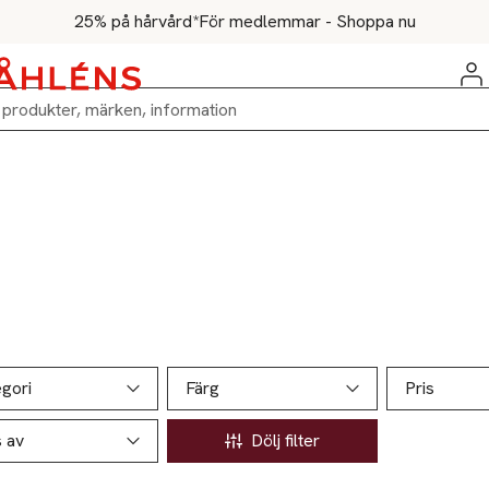
25% på hårvård*
För medlemmar - Shoppa nu
ill produktsidan
ver produkter
gori
Färg
Pris
s av
Dölj filter