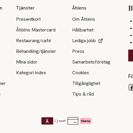
on
Tjänster
Åhlens
B
Presentkort
Om Åhléns
Åhléns Mastercard
Hållbarhet
Restaurang/café
Lediga jobb
Behandling/tjänster
Press
Mina sidor
Samarbetsföretag
Kategori index
Cookies
Fö
ner
Tillgänglighet
e
Tips & råd