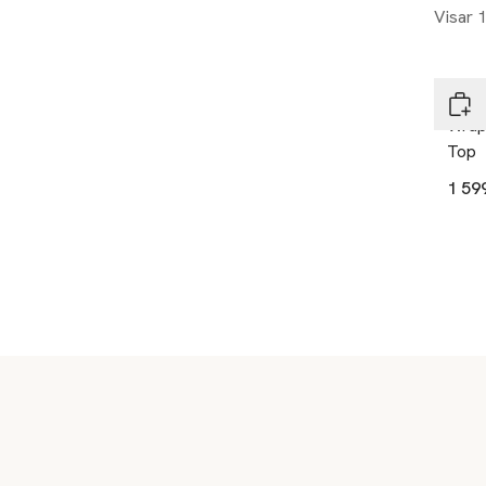
Visar 
Stin
Wrap
Top
1 59
Sidfot