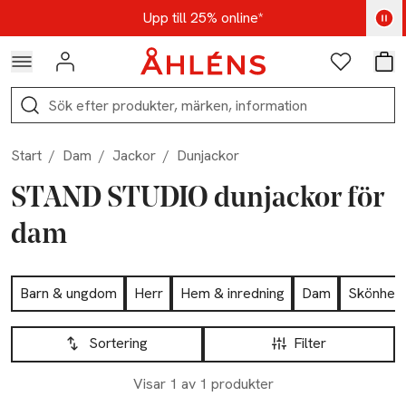
Hoppa till navigationsmenyn
Hoppa till innehåll
Hoppa till sidfot
Kod: AUG25 - Shoppa nu
Upp till 25% online*
Logga in
Favoriter
Var
Sök
Start
/
Dam
/
Jackor
/
Dunjackor
STAND STUDIO dunjackor för
dam
Hoppa till produktsidan
Barn & ungdom
Herr
Hem & inredning
Dam
Skönhet
Hoppa till produktsidan
Lista över produkter
Sortering
Filter
Visar 1 av 1 produkter