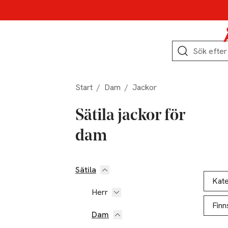
Hoppa till produktnavigation
Hoppa till innehåll
Hoppa till sidfot
Sök
Start
/
Dam
/
Jackor
Sätila jackor för
dam
Sätila
Hoppa till produktsidan
Hoppa t
Lista ö
Kate
Herr
Finn
Dam