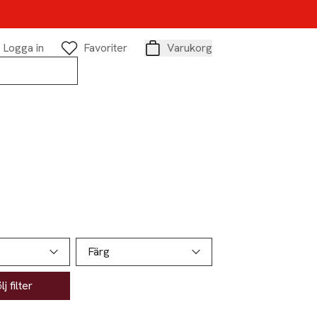
Logga in
Favoriter
Varukorg
Varukorg
Färg
j filter