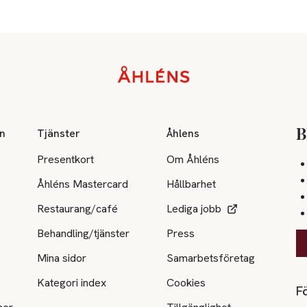
on
Tjänster
Åhlens
B
Presentkort
Om Åhléns
Åhléns Mastercard
Hållbarhet
Restaurang/café
Lediga jobb
Behandling/tjänster
Press
Mina sidor
Samarbetsföretag
Kategori index
Cookies
Fö