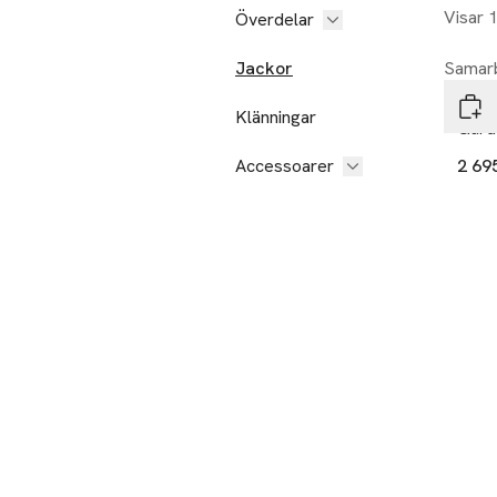
Visar 
Överdelar
Jackor
Samarb
Sätil
Klänningar
Gård
Accessoarer
2 69