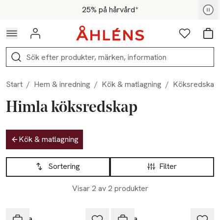
Hoppa till navigationsmenyn
Hoppa till innehåll
Hoppa till sidfot
För medlemmar - Shoppa nu
25% på hårvård*
Logga in
Favoriter
Var
Sök
Start
/
Hem & inredning
/
Kök & matlagning
/
Köksredskap
Himla köksredskap
Hoppa till produktsidan
Kök & matlagning
Hoppa till produktsidan
Lista över produkter
Sortering
Filter
Visar 2 av 2 produkter
Himla
Himla