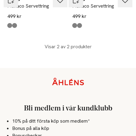
Monaco Servettring
Monaco Servettring
499 kr
499 kr
Produkten finns i färgerna:
Brass
Silver
,
,
Produkten finns i färgerna:
Silver
Brass
,
,
Visar 2 av 2 produkter
Sidfot
Bli medlem i vår kundklubb
10% på ditt första köp som medlem*
Bonus på alla köp
Bonuscheckar