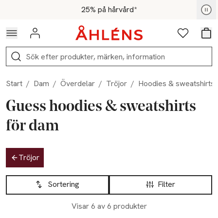
Hoppa till navigationsmenyn
Hoppa till innehåll
Hoppa till sidfot
För medlemmar - Shoppa nu
25% på hårvård*
Logga in
Favoriter
Var
Sök
Start
/
Dam
/
Överdelar
/
Tröjor
/
Hoodies & sweatshirts
Guess hoodies & sweatshirts
för dam
Hoppa till produktsidan
Tröjor
Hoppa till produktsidan
Lista över produkter
Sortering
Filter
Visar 6 av 6 produkter