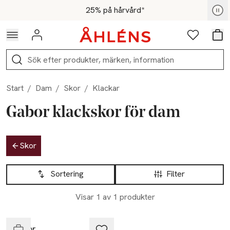
Hoppa till navigationsmenyn
Hoppa till innehåll
Hoppa till sidfot
För medlemmar - Shoppa nu
25% på hårvård*
Logga in
Favoriter
Var
Sök
Start
/
Dam
/
Skor
/
Klackar
Gabor klackskor för dam
Hoppa till produktsidan
Skor
Hoppa till produktsidan
Lista över produkter
Sortering
Filter
-20%
Visar 1 av 1 produkter
Slut i lager
Gabor