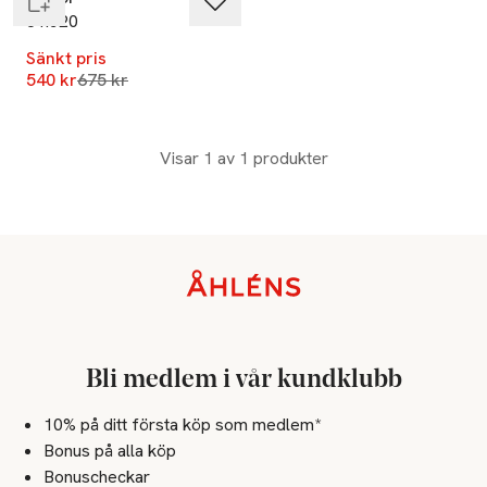
81.520
Sänkt pris
Lägsta pris 30 dagar
540 kr
675 kr
Visar 1 av 1 produkter
Sidfot
Bli medlem i vår kundklubb
10% på ditt första köp som medlem*
Bonus på alla köp
Bonuscheckar