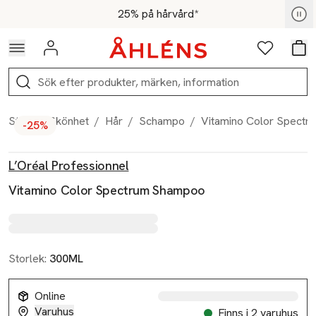
Hoppa till navigationsmenyn
Hoppa till innehåll
Hoppa till sidfot
För medlemmar - Shoppa nu
25% på hårvård*
Logga in
Favoriter
Var
Sök
Start
/
Skönhet
/
Hår
/
Schampo
/
Vitamino Color Spect
-25%
Produktbilder
Hoppa över bildspelet
Produktinformation
L’Oréal Professionnel
Vitamino Color Spectrum Shampoo
Storlek:
300ML
Online
Varuhus
Finns i 2 varuhus