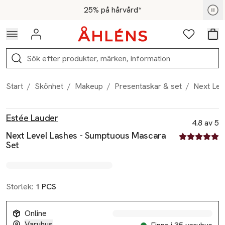
Hoppa till navigationsmenyn
Hoppa till innehåll
Hoppa till sidfot
För medlemmar - Shoppa nu
25% på hårvård*
Logga in
Favoriter
Var
Sök
Start
/
Skönhet
/
Makeup
/
Presentaskar & set
/
Next Lev
Produktbilder
Hoppa över bildspelet
Produktinformation
Estée Lauder
4.8 av 5
Next Level Lashes - Sumptuous Mascara
4.8 av fem st
Set
Storlek:
1 PCS
Online
Varuhus