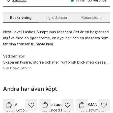
Finns i 35 varuhus
Beskrivning
Ingredienser
Recensioner
Beskrivning
Next Level Lashes Sumptuous Mascara Set är en begränsad 
utgåva med en ögoncreme, en eyeliner och en mascara som 
tar dina fransar till nästa nivå. 

Vad den gör:

Skapa en lysare, större och mer förförisk blick med dessa 
måsten.

SKU: 66409362
Advanced Night Repair Eye Supercharged Gel-Creme 
minskar synligheten av fina linjer, rynkor, mörka ringar och 
svullnad under ögonen med tiden.

Andra har även köpt
Double Wear Waterproof Eyeliner är vattenfast och 
-49%
Hoppa över bildspelet
motståndskraftig mot svett, värme och fukt. Smetar inte ut.

Sumptuous Extreme Mascara ger en dramatisk 
NIVEA
Estée Lauder
Å WOMAN
Body Lotion
Advanced Night
Ankelstrumpor i
lösögonfranseffekt. Fransarna ser genast fylligare, längre 