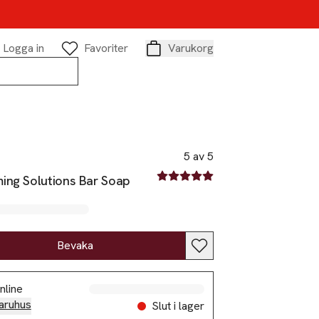
Logga in
Favoriter
Varukorg
Varukorg
5 av 5
5 av fem stjärnor
ing Solutions Bar Soap
Bevaka
nline
aruhus
Slut i lager