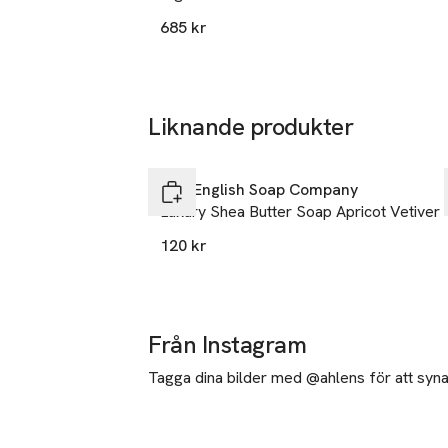
75008 Paris
685 kr
France
kontakt@lor
E-post
Mobilnumme
Liknande produkter
SKU: 89792169
Hoppa över bildspelet
The English Soap Company
Luxury Shea Butter Soap Apricot Vetiver
120 kr
Från Instagram
Tagga dina bilder med @ahlens för att synas