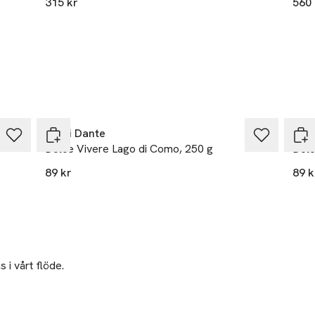
315 kr
560 
eal.com
r
Nesti Dante
Nest
Dolce Vivere Lago di Como, 250 g
Dolc
89 kr
89 k
 i vårt flöde.