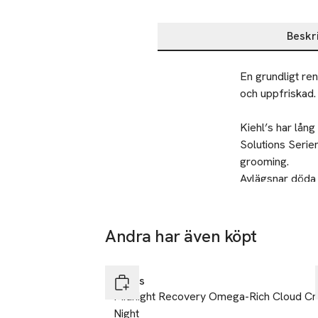
Beskr
Beskrivning
En grundligt re
och uppfriskad. 
Kiehl’s har lån
Solutions Serie
grooming.
Avlägsnar döda 
Säkerhet
Undvik kontakt 
Förvaras oåtkoml
Andra har även köpt
Tillverkare
Hoppa över bildspelet
L'Oreal LPD
Kiehls
14
Midnight Recovery Omega-Rich Cloud C
rue Royale
Night