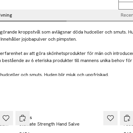
ivning
Recen
ngörande kroppstvål som avlägsnar döda hudceller och smuts. Hud
Innehåller jojobapulver och pimpsten.

g erfarenhet av att göra skönhetsprodukter för män och introduce
n bestående av 6 eteriska produkter till mannens unika behov för 
hudceller och smuts. Huden blir mjuk och uppfriskad.
med ögonen. Vid kontakt med ögonen, skölj omedelbart och riklig
igt för barn. Får inte förtäras.
Kiehls
Kieh
ream
Ultimate Strength Hand Salve
Faci