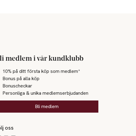
li medlem i vår kundklubb
10% på ditt första köp som medlem*
Bonus på alla köp
Bonuscheckar
Personliga & unika medlemserbjudanden
Bli medlem
lj oss