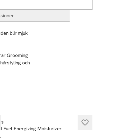
sioner
en blir mjuk 
rar Grooming 
hårstyling och 
t med vatten.
ls
Kiehls
al Fuel Energizing Moisturizer
Facial Fuel Cleans