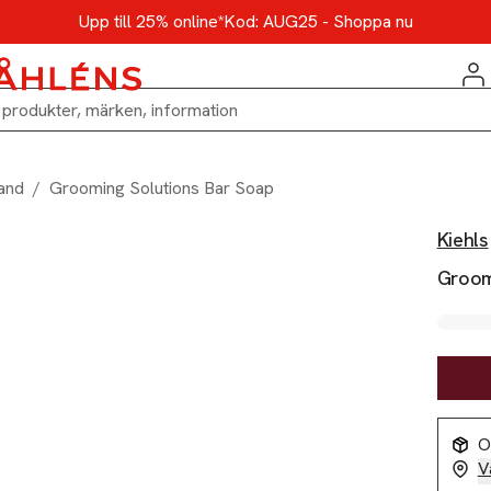
Upp till 25% online*
Kod: AUG25 - Shoppa nu
and
/
Grooming Solutions Bar Soap
Kiehls
Groom
O
V