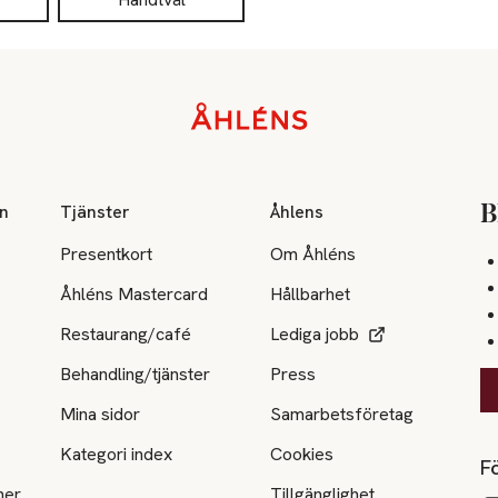
on
Tjänster
Åhlens
B
Presentkort
Om Åhléns
Åhléns Mastercard
Hållbarhet
Restaurang/café
Lediga jobb
Behandling/tjänster
Press
Mina sidor
Samarbetsföretag
Kategori index
Cookies
Fö
ner
Tillgänglighet