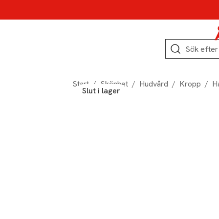
Hoppa till produktnavigation
Hoppa till innehåll
Hoppa till sidfot
Sök
Start
/
Skönhet
/
Hudvård
/
Kropp
/
H
Slut i lager
Produktbilder
Hoppa över bildspelet
Produktinformation