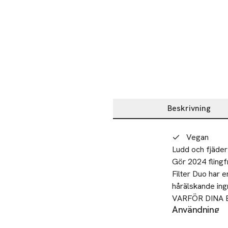
Beskrivning
Beskrivning
Vegan
Ludd och fjäder!
Gör 2024 flingfr
Filter Duo har e
hårälskande ingr
VARFÖR DINA B
Användning
precisionsspets 
STEG ETT: FÖ
- Liten tät ögonb