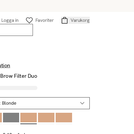
Logga in
Favoriter
Varukorg
Varukorg
ution
 Brow Filter Duo
:
Blonde