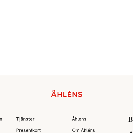
on
Tjänster
Åhlens
B
Presentkort
Om Åhléns