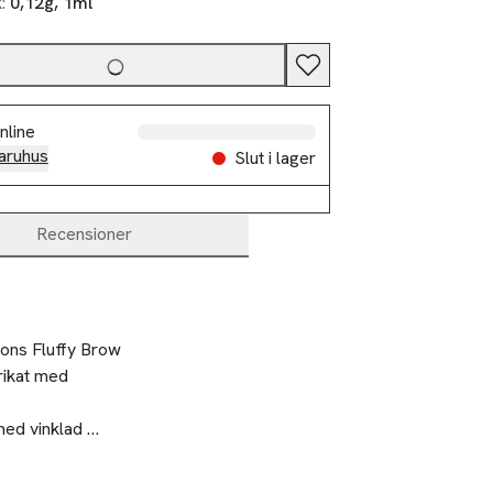
k:
0,12g, 1ml
nline
aruhus
Slut i lager
Recensioner
ions Fluffy Brow 
rikat med 
d vinklad 
i gelvaxformel 