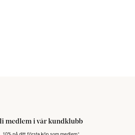
li medlem i vår kundklubb
10% på ditt första köp som medlem*