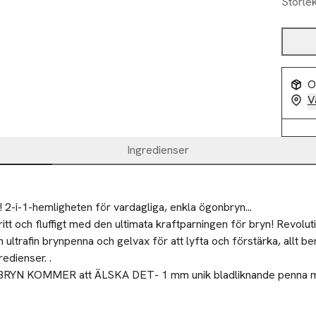
Storle
O
V
Ingredienser
 2-i-1-hemligheten för vardagliga, enkla ögonbryn...

itt och fluffigt med den ultimata kraftparningen för bryn! Revolut
n ultrafin brynpenna och gelvax för att lyfta och förstärka, allt be
edienser. .

RYN KOMMER att ÄLSKA DET- 1 mm unik bladliknande penna me
för att skapa hårliknande drag

RBÄTTRA & FYLL I
rynsborste för att täcka varje hårstrå i en klar, universell, flingfr