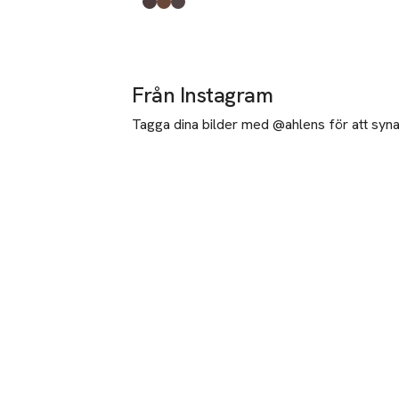
Produkten finns i färgerna:
Medium Brown
Brown
Dark Brown
,
,
,
Från Instagram
Tagga dina bilder med @ahlens för att synas