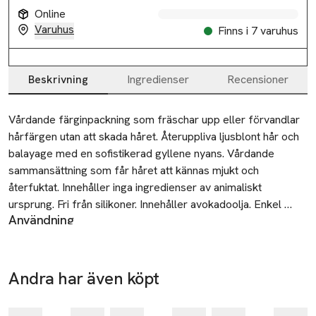
Online
Varuhus
Finns i 7 varuhus
Beskrivning
Ingredienser
Recensioner
Beskrivning
Vårdande färginpackning som fräschar upp eller förvandlar 
hårfärgen utan att skada håret. Återuppliva ljusblont hår och 
balayage med en sofistikerad gyllene nyans. Vårdande 
sammansättning som får håret att kännas mjukt och 
återfuktat. Innehåller inga ingredienser av animaliskt 
ursprung. Fri från silikoner. Innehåller avokadoolja. Enkel 
Användning
applicering där resultatet syns på 10 minuter. Applicera 
Tvätta håret med schampo. Skölj ur och krama ur håret så
generöst på längder och toppar och kamma igenom för ett 
det fortfarande är fuktigt. Applicera generöst
jämnt resultat. Låt verka i upp till 20 minuter för extra 
färginpackningen på längder och toppar och kamma igenom
intensitet. Använd handskar.

Andra har även köpt
för ett jämnt resultat. Synbart resultat efter 10 minuter. Låt
Använd handskar vid användning.
-25%
Hoppa över bildspelet
verka i upp till 20 minuter för extra intensitet. SKölj ur