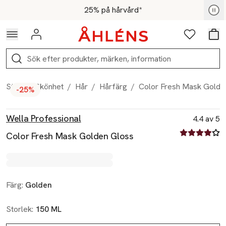
Hoppa till navigationsmenyn
Hoppa till innehåll
Hoppa till sidfot
För medlemmar - Shoppa nu
25% på hårvård*
Logga in
Favoriter
Var
Sök
Start
/
Skönhet
/
Hår
/
Hårfärg
/
Color Fresh Mask Golde
-25%
Produktbilder
Hoppa över bildspelet
Produktinformation
Wella Professional
4.4 av 5
4.4 av fem st
Color Fresh Mask Golden Gloss
Färg:
Golden
Storlek:
150 ML