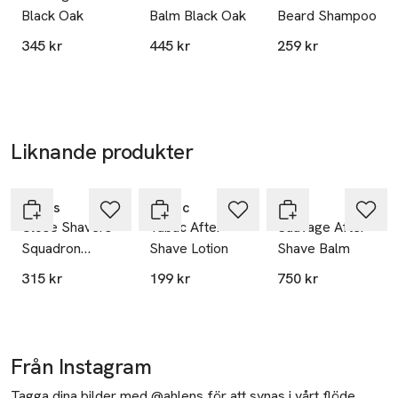
Black Oak
Balm Black Oak
Beard Shampoo
345 kr
445 kr
259 kr
Liknande produkter
Hoppa över bildspelet
Kiehls
Tabac
DIOR
Close Shavers
Tabac After
Sauvage After
Squadron
Shave Lotion
Shave Balm
Ultimate Razor
315 kr
199 kr
750 kr
Burn & Bump
Relief
Från Instagram
Tagga dina bilder med @ahlens för att synas i vårt flöde.