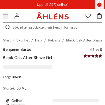
Hoppa till navigationsmenyn
Hoppa till innehåll
Hoppa till sidfot
Kod: AUG25 - Shoppa nu
Upp till 25% online*
Logga in
Favoriter
Var
Sök
Start
/
Skönhet
/
Herr
/
Rakning
/
Black Oak After Shave 
Benjamin Barber
Produktbilder
Hoppa över bildspelet
Produktinformation
4.8 av 5
4.8 av fem st
Black Oak After Shave Gel
Färg:
Black
Storlek:
50 ML
Online