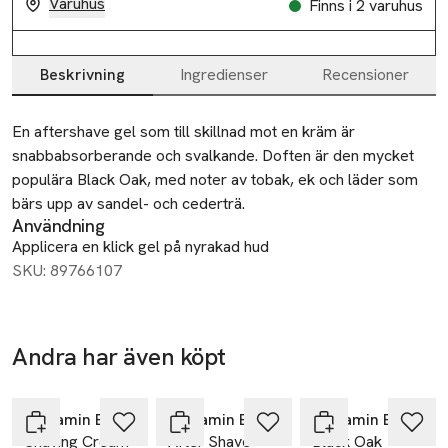
Varuhus
Finns i 2 varuhus
Beskrivning
Ingredienser
Recensioner
Beskrivning
En aftershave gel som till skillnad mot en kräm är 
snabbabsorberande och svalkande. Doften är den mycket 
populära Black Oak, med noter av tobak, ek och läder som 
bärs upp av sandel- och cederträ.
Användning
Applicera en klick gel på nyrakad hud
SKU: 89766107
Andra har även köpt
Hoppa över bildspelet
Benjamin Barber
Benjamin Barber
Benjamin Barber
Shaving Cream
After Shave
Black Oak