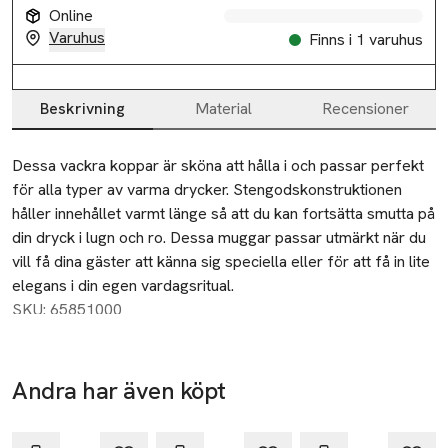
Online
Varuhus
Finns i 1 varuhus
Beskrivning
Material
Recensioner
Beskrivning
Dessa vackra koppar är sköna att hålla i och passar perfekt 
för alla typer av varma drycker. Stengodskonstruktionen 
håller innehållet varmt länge så att du kan fortsätta smutta på 
din dryck i lugn och ro. Dessa muggar passar utmärkt när du 
vill få dina gäster att känna sig speciella eller för att få in lite 
elegans i din egen vardagsritual.
SKU: 65851000
Andra har även köpt
Ta 4 betala för
Ta 4 betala för
Ta 4 betala för
3
3
3
Hoppa över bildspelet