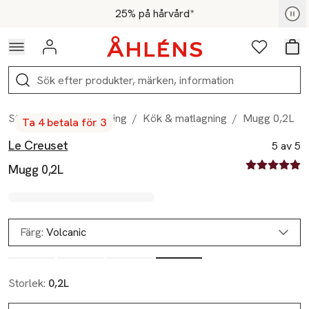
Hoppa till navigationsmenyn
Hoppa till innehåll
Hoppa till sidfot
För medlemmar - Shoppa nu
25% på hårvård*
Logga in
Favoriter
Var
Sök
Start
/
Hem & inredning
/
Kök & matlagning
/
Mugg 0,2L
Ta 4 betala för 3
Le Creuset
Produktbilder
Hoppa över bildspelet
Produktinformation
5 av 5
5 av fem stjä
Mugg 0,2L
Färg:
Volcanic
Storlek:
0,2L