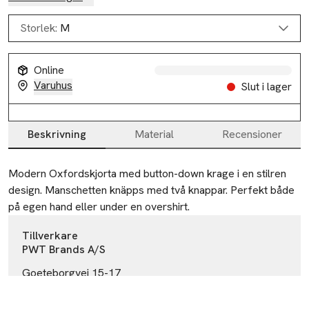
Storlek:
M
Online
Varuhus
Slut i lager
Beskrivning
Material
Recensioner
Beskrivning
Modern Oxfordskjorta med button-down krage i en stilren 
design. Manschetten knäpps med två knappar. Perfekt både 
på egen hand eller under en overshirt.
Tillverkare
PWT Brands A/S
Goeteborgvej 15-17
DK-9200 Aalborg SV
Denmark