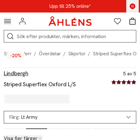
Hoppa till navigationsmenyn
Hoppa till innehåll
Hoppa till sidfot
Kod: AUG25 - Shoppa nu
Upp till 25% online*
Logga in
Favoriter
Var
Sök
Start
/
Herr
/
Överdelar
/
Skjortor
/
Striped Superflex Ox
-20%
Produktbilder
Hoppa över bildspelet
Produktinformation
Lindbergh
5 av 5
5 av fem stjä
Striped Superflex Oxford L/S
Färg:
Lt Army
Visa fler färger