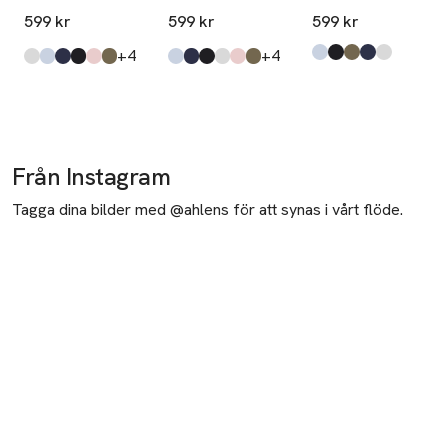
L/S
L/S
599 kr
599 kr
599 kr
till
till
+4
+4
Produkten finns i fä
Lt Blue Mix
Black
Army Mix
Navy Mix
White
,
,
,
,
,
Produkten finns i färgerna:
White
Lt Blue Mix
Navy Mix
Black
Baked Rose Mix
Army Mix
,
,
,
,
,
,
Produkten finns i färgerna:
Lt Blue Mix
Navy Mix
Black
White
Baked Rose Mix
Army Mix
,
,
,
,
,
,
Från Instagram
Tagga dina bilder med @ahlens för att synas i vårt flöde.