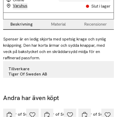
Varuhus
Slut i lager
Beskrivning
Material
Recensioner
Beskrivning
Spenser är en ledig skjorta med spetsig krage och synlig 
knäppning. Den har korta ärmar och sydda knappar, med 
veck på bakstycket och en skräddarsydd midja för en 
raffinerad passform.
Tillverkare
Tiger Of Sweden AB
Torsgatan 4
111 23 Stockholm
Sweden
Andra har även köpt
-14%
customercare@tigerofsweden.com
Hoppa över bildspelet
E-post
Tiger of Sweden
Tiger of Sweden
Tiger of Sweden
Mobilnummer