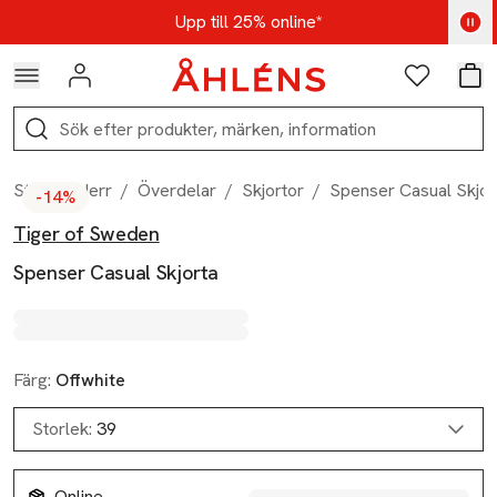
Hoppa till navigationsmenyn
Hoppa till innehåll
Hoppa till sidfot
Kod: AUG25 - Shoppa nu
Upp till 25% online*
Logga in
Favoriter
Var
Sök
Start
/
Herr
/
Överdelar
/
Skjortor
/
Spenser Casual Skjor
-14%
Tiger of Sweden
Produktbilder
Hoppa över bildspelet
Produktinformation
Spenser Casual Skjorta
Färg:
Offwhite
Storlek:
39
Online