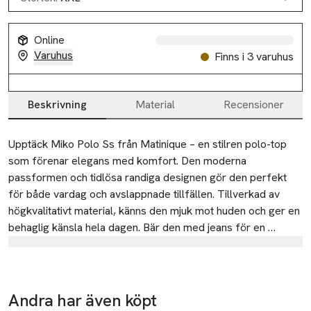
Online
Varuhus
Finns i 3 varuhus
Beskrivning
Material
Recensioner
Beskrivning
Upptäck Miko Polo Ss från Matinique – en stilren polo-top 
som förenar elegans med komfort. Den moderna 
passformen och tidlösa randiga designen gör den perfekt 
för både vardag och avslappnade tillfällen. Tillverkad av 
högkvalitativt material, känns den mjuk mot huden och ger en 
behaglig känsla hela dagen. Bär den med jeans för en 
avslappnad look eller med chinos för en mer uppklädd stil. 
Tillverkare
Uppgradera din garderob med denna klassiska polo – en 
DK Company Cph A/S
oumbärlig del av varje mans klädval.
-29%
Kanonbådsvej 10
-29%
Andra har även köpt
1437 Copenhagen