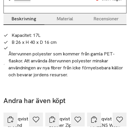
Beskrivning
Material
Recensioner
Beskrivning
Kapacitet: 17L
B 26 x H 40 x D 16 cm
Återvunnen polyester som kommer från gamla PET-
flaskor. Att använda återvunnen polyester minskar
användningen av nya fibrer från icke förnyelsebara källor
och bevarar jordens resurser.
Vattenavvisande ryggsäck tillverkad av återvunnen polyester 
med detaljer av läder. Väskan har ett 15" laptopfack och 
flera funktionella ytter- och innerfickor.
Andra har även köpt
SKU: 65859252
Hoppa över bildspelet
Sandqvist
Sandqvist
Sandqvist
Ground
Leather Zip
AHLENS Wash