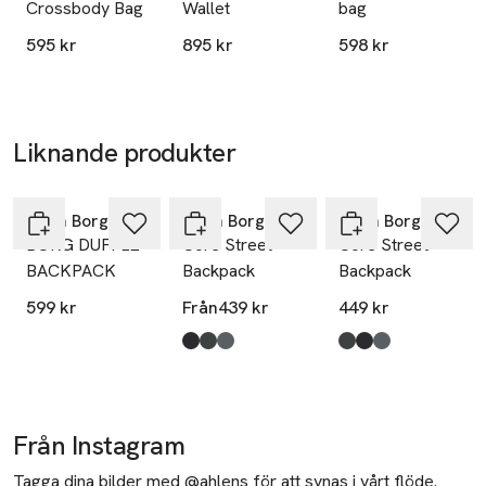
Crossbody Bag
Wallet
bag
595 kr
895 kr
598 kr
Liknande produkter
Hoppa över bildspelet
Björn Borg
Björn Borg
Björn Borg
BORG DUFFLE
Core Street
Core Street
BACKPACK
Backpack
Backpack
599 kr
Från
439 kr
449 kr
Produkten finns i färgerna:
Black Beauty
Forest Night
Agave Green
,
,
,
Produkten finns i fä
Forest Night
Black Beauty
Agave Green
,
,
,
Från Instagram
Tagga dina bilder med @ahlens för att synas i vårt flöde.