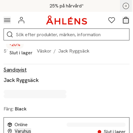
Hoppa till navigationsmenyn
Hoppa till innehåll
Hoppa till sidfot
För medlemmar - Shoppa nu
25% på hårvård*
Logga in
Favoriter
Var
Sök
-20%
Start
/
Herr
/
Väskor
/
Jack Ryggsäck
Slut i lager
Produktbilder
Hoppa över bildspelet
Produktinformation
Sandqvist
Jack Ryggsäck
Färg:
Black
Online
Varuhus
Slut i lager