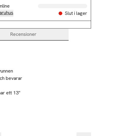
nline
aruhus
Slut i lager
Recensioner
vunnen
och bevarar
r ett 13" 