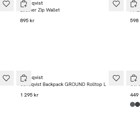
Sandqvist
San
Leather Zip Wallet
AHL
895 kr
598 
Sandqvist
Björ
Sandqvist Backpack GROUND Rolltop L
Core
1 295 kr
449 
Prod
Aga
Fore
Blac