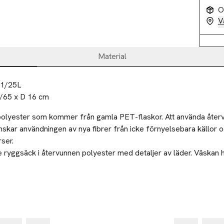
O
V
Material
21/25L
6/65 x D 16 cm
olyester som kommer från gamla PET-flaskor. Att använda åter
nskar användningen av nya fibrer från icke förnyelsebara källor 
ser.
 ryggsäck i återvunnen polyester med detaljer av läder. Väskan ha
lera funktionella ytter- och innerfickor.