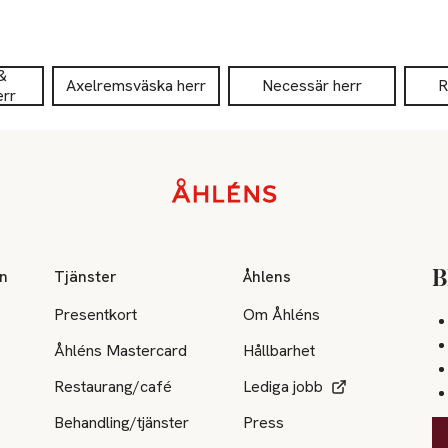
&
Axelremsväska herr
Necessär herr
R
err
on
Tjänster
Åhlens
B
Presentkort
Om Åhléns
Åhléns Mastercard
Hållbarhet
Restaurang/café
Lediga jobb
Behandling/tjänster
Press