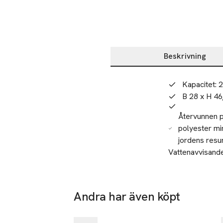
Beskrivning
Beskrivning
Kapacitet: 
B 28 x H 4
Återvunnen p
polyester mi
jordens resur
Vattenavvisande
laptopfack och f
SKU: 65859254
Andra har även köpt
Hoppa över bildspelet