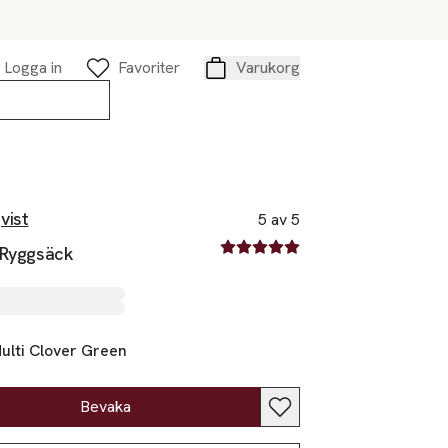
Logga in
Favoriter
Varukorg
Varukorg
vist
5 av 5
5 av fem stjärnor
 Ryggsäck
ulti Clover Green
Bevaka