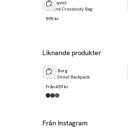
Sandqvist
Ground Crossbody Bag
595 kr
Liknande produkter
Hoppa över bildspelet
Björn Borg
Core Street Backpack
Från
439 kr
Produkten finns i färgerna:
Black Beauty
Forest Night
Agave Green
,
,
,
Från Instagram