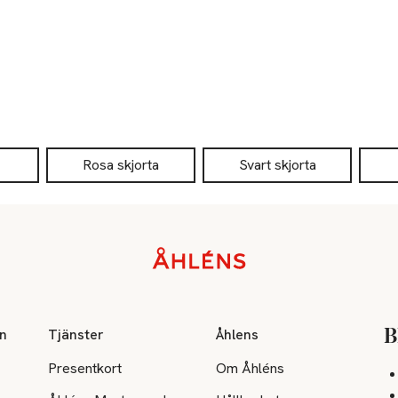
Rosa skjorta
Svart skjorta
on
Tjänster
Åhlens
B
Presentkort
Om Åhléns