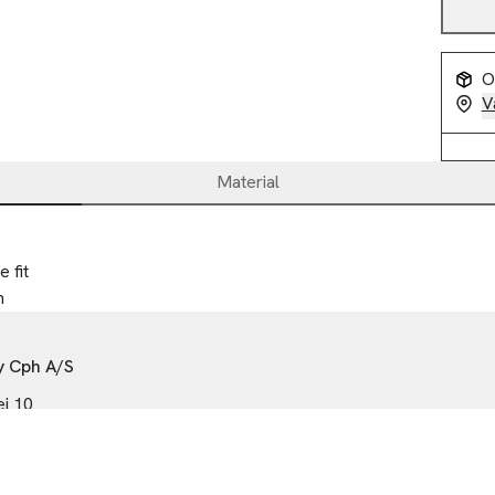
O
V
Material


fit

m
 Cph A/S
j 10
hagen