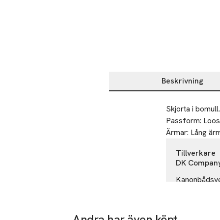
Beskrivning
Beskrivning
Skjorta i bomull. 
Passform: Loose 
Ärmar: Lång är
Tillverkare
DK Company
Kanonbådsve
1437 Copen
Denmark
Andra har även köpt