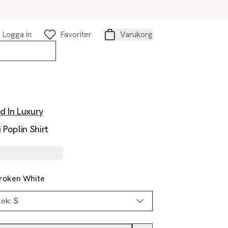
Logga in
Favoriter
Varukorg
Varukorg
d In Luxury
 Poplin Shirt
roken White
lek:
S