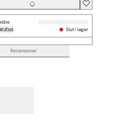
nline
aruhus
Slut i lager
Recensioner