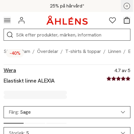
Hoppa till navigationsmenyn
Hoppa till innehåll
Hoppa till sidfot
För medlemmar - Shoppa nu
25% på hårvård*
Logga in
Favoriter
Var
Sök
Start
/
Dam
/
Överdelar
/
T-shirts & toppar
/
Linnen
/
El
-40%
Produktbilder
Hoppa över bildspelet
Produktinformation
Wera
4.7 av 5
4.7 av fem st
Elastiskt linne ALEXIA
Färg:
Sage
Storlek:
S