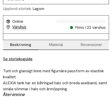
Upplevd storlek:
Lagom
Online
Varuhus
Finns i 22 varuhus
Beskrivning
Material
Recensioner
Beskrivning
Se storleksguide
Tunt och glansigt linne med figurnära passform av elastisk 
kvalitet.

ALEXIA tank har en båtringad hals och breda axelband, samt 
smala sömmar i hals och ärmöppning.

Återvinning
Linnet blir fint till både kjol och byxor.

Lämna gamla textilier till välgörenhet eller
återvinningscentral.
• Tunt linne med stretch
