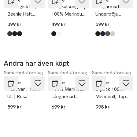
Ekologisk Ull,
Långkalsonger |
Långärmad
Beanie Hatt,
100% Merinoull
Undertröja
Navy
| Natur
100% Merinoull
399 kr
499 kr
599 kr
Marinblå
Produkten finns i färgerna:
green
navy
black
,
,
,
Produkten finns i färgerna:
black
nude
,
,
Produkten finns i fä
black
navy
green
nude
,
,
,
,
Andra har även köpt
Samarbetsföretag
Samarbetsföretag
Samarbetsföretag
Hoppa över bildspelet
Dovre
Dovre
Dovre
Pullover | 100%
100% Merinoull,
2-pack 100%
Ull | Rosa
Långärmad
Merinoull, Topp
Tröja Med
Med Breda
899 kr
699 kr
998 kr
Dragkedja, Röt
Remmar, Röt