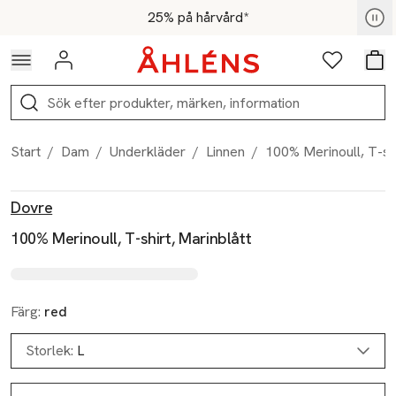
Hoppa till navigationsmenyn
Hoppa till innehåll
Hoppa till sidfot
För medlemmar - Shoppa nu
25% på hårvård*
Logga in
Favoriter
Var
Sök
Start
/
Dam
/
Underkläder
/
Linnen
/
100% Merinoull, T-shi
Produktbilder
Hoppa över bildspelet
Produktinformation
Dovre
100% Merinoull, T-shirt, Marinblått
Färg:
red
Storlek:
L