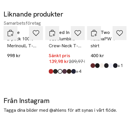
Liknande produkter
-33%
Samarbetsföretag
Hoppa över bildspelet
Dovre
Soaked In Luxury
Part Two
2-pack 100%
SLColumbine
RatanaPW T-
Merinoull, T-
Crew-Neck T-
shirt
shirt, Marinblått
Shirt
998 kr
Sänkt pris
400 kr
Lägsta pris 30 dagar
139,98 kr
209,97 kr
till
+1
Produkten finns i fä
Burnt Russet
Black
Dark Navy Stripe
Dark Navy
Bright White
Navy/Eggnog Strip
,
,
,
,
,
till
+4
Produkten finns i färgerna:
Salsa
Black
Broken White
Winetasting
Mole'
Night Sky
,
,
,
,
,
,
Från Instagram
Tagga dina bilder med @ahlens för att synas i vårt flöde.