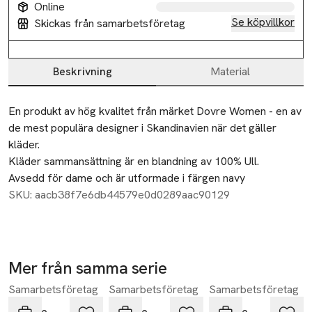
Online
Se köpvillkor
Skickas från samarbetsföretag
Beskrivning
Material
Beskrivning
En produkt av hög kvalitet från märket Dovre Women - en av 
de mest populära designer i Skandinavien när det gäller 
kläder.
Kläder sammansättning är en blandning av 100% Ull. 
Avsedd för dame och är utformade i färgen navy
SKU: aacb38f7e6db44579e0d0289aac90129
Mer från samma serie
Samarbetsföretag
Samarbetsföretag
Samarbetsföretag
Hoppa över bildspelet
Dovre
Dovre
Dovre