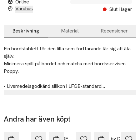
Online
Slut i lager
Varuhus
Slut i lager
Slut i lager
Beskrivning
Material
Recensioner
Beskrivning
Fin bordstablett för den lilla som fortfarande lär sig att äta 
själv.

Minimera spill på bordet och matcha med bordsservisen 
Poppy.

• Livsmedelsgodkänd silikon i LFGB-standard

• Fri från plaster och giftiga material såsom BPA och ftalater

Tillverkare
• Går att använda i diskmaskin (tål temperaturer upp till 
Jack o Juno AB
+220°C)

• Kan återvinnas till 100% vid utvalda ställen (klassas som 
BOX 24026
Andra har även köpt
icke farligt avfall)

104 50 Stockholm
-33%
-20%
-20%
Hoppa över bildspelet
• Mått

SWEDEN
Längd: 38 cm

Livly
BAMSE
Done by Deer