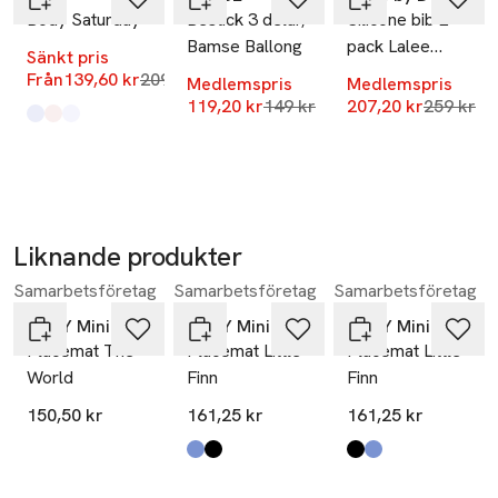
info@jackojuno.com
Body Saturday
Bestick 3 delar,
Silicone bib 2-
E-post
Bredd: 25 cm
Bamse Ballong
pack Lalee
Mobilnummer
Sänkt pris
Sand/Green
Lägsta pris 30 dagar
Från
139,60 kr
209,40 kr
SKU: 65943741
Medlemspris
Medlemspris
Lägsta pris 30 dagar
Lägsta pr
119,20 kr
149 kr
207,20 kr
259 kr
Produkten finns i färgerna:
Baby Blue
Baby Pink
White
,
,
,
Liknande produkter
Samarbetsföretag
Samarbetsföretag
Samarbetsföretag
Hoppa över bildspelet
OYOY Mini
OYOY Mini
OYOY Mini
Placemat The
Placemat Little
Placemat Little
World
Finn
Finn
150,50 kr
161,25 kr
161,25 kr
Produkten finns i färgerna:
ice blue
rubber
,
,
Produkten finns i fä
rubber
ice blue
,
,