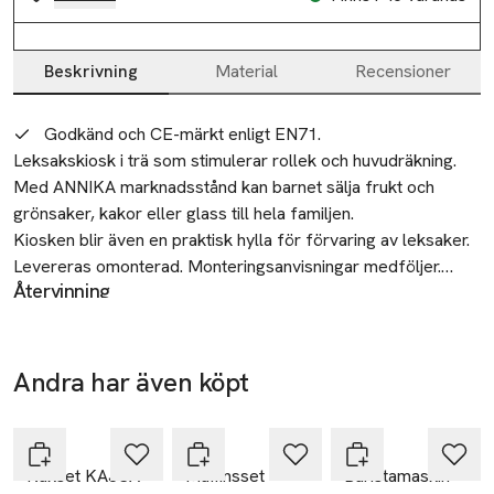
Beskrivning
Material
Recensioner
Beskrivning
Godkänd och CE-märkt enligt EN71.
Leksakskiosk i trä som stimulerar rollek och huvudräkning.

Med ANNIKA marknadsstånd kan barnet sälja frukt och 
grönsaker, kakor eller glass till hela familjen.

Kiosken blir även en praktisk hylla för förvaring av leksaker.

Levereras omonterad. Monteringsanvisningar medföljer.

Återvinning
Lämna in dina gamla leksaker till välgörenhet eller lämna in
Mått:

på återvinningscentral. Ytterförpackningen sorteras som
Bredd: 59,3 cm

kartong, övriga förpackningsdelar sorteras som papper
Totalhöjd: 100,7 cm

Andra har även köpt
respektive plast.
Arbetshöjd: 46 cm

-40%
-40%
-40%
Säkerhet
Hoppa över bildspelet
Djup: 30 cm
• Rekommenderad ålder: 3+ år. • Avlägsna alla
Koja
Koja
Koja
förpackningsdelar innan produkten ges till barnet. •
Kakset KAJSA
Muffinsset
Baristamaskin
VARNING: Ej lämplig för barn under 3 år. Innehåller små