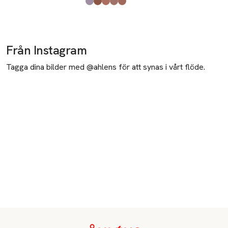
Palette
Produkten finns i färgerna:
38 Metallic Mauve
27 Evening Attire
30 Insolent Rose
31 Sous Le Sable
20 Disco Dust
,
,
,
,
,
Från Instagram
Tagga dina bilder med @ahlens för att synas i vårt flöde.