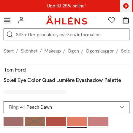
Hoppa till navigationsmenyn
Hoppa till innehåll
Hoppa till sidfot
Kod: AUG25 - Shoppa nu
Upp till 25% online*
Logga in
Favoriter
Var
Sök
Start
/
Skönhet
/
Makeup
/
Ögon
/
Ögonskuggor
/
Solei
Produktbilder
Hoppa över bildspelet
Produktinformation
Tom Ford
Soleil Eye Color Quad Lumière Eyeshadow Palette
Färg:
41 Peach Dawn
Slut i lager