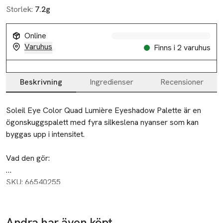
Storlek:
7.2g
Online
Varuhus
Finns i 2 varuhus
Beskrivning
Ingredienser
Recensioner
Beskrivning
Soleil Eye Color Quad Lumière Eyeshadow Palette är en 
ögonskuggspalett med fyra silkeslena nyanser som kan 
byggas upp i intensitet.

Vad den gör:

Kombinationen av strålande basnyanser och lätta topper-
SKU: 66540255
nyanser fångar den varma, gyllene känslan av golden hour. 
Soleil Eye Color Quad Lumière framhäver ögonen vackert – 
redan vid första svepet. De fina pärlemorskimrande 
Andra har även köpt