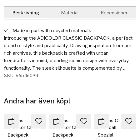
Beskrivning
Material
Recensioner
Beskrivning
Made in part with recycled materials
Introducing the ADICOLOR CLASSIC BACKPACK, a perfect 
blend of style and practicality. Drawing inspiration from our 
rich archives, this backpack is crafted with urban 
trendsetters in mind, blending iconic design with everyday 
functionality. The sleek silhouette is complemented by 
screenprint trefoil branding, embodying the bold spirit of 
SKU: 66546098
Adidas Originals.

Designed for those who appreciate both style and utility, the 
Andra har även köpt
backpack features a large main compartment, front zip 
-25%
-25%
Hoppa över bildspelet
pocket, and side slip-in pockets, ensuring ample storage for 
your essentials. A rain cover provides added protection, 
Adidas
Adidas
Adidas Originals
Adicolor Classic
Adicolor Classic
Handball
making it ideal for unpredictable weather. The padded, 
Backpack
Backpack
Spezial
adjustable straps ensure a comfortable fit, perfect for daily 