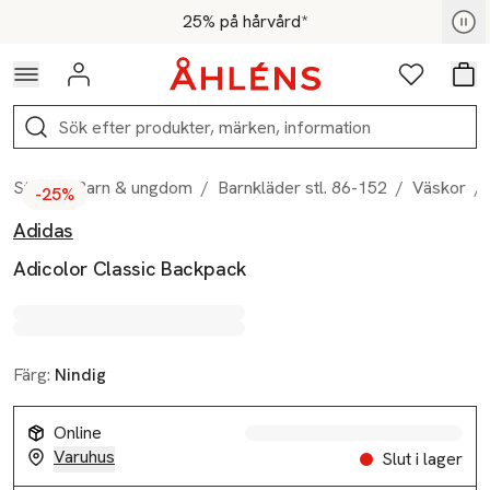
Hoppa till navigationsmenyn
Hoppa till innehåll
Hoppa till sidfot
För medlemmar - Shoppa nu
25% på hårvård*
Logga in
Favoriter
Var
Sök
Start
/
Barn & ungdom
/
Barnkläder stl. 86-152
/
Väskor
/
-25%
Adidas
Produktbilder
Hoppa över bildspelet
Produktinformation
Adicolor Classic Backpack
Färg:
Nindig
Online
Varuhus
Slut i lager